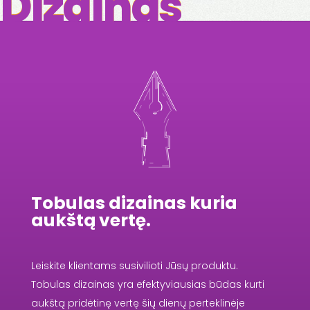
Dizainas
Tobulas dizainas kuria
aukštą vertę.
Leiskite klientams susivilioti Jūsų produktu.
Tobulas dizainas yra efektyviausias būdas kurti
aukštą pridėtinę vertę šių dienų perteklinėje