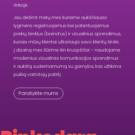
rinkoje.
Jau dešimt metų mes kuriame aukščiausio
lygmens registruojamus bei patentuojamus
prekių ženklus (brend’us) ir vizualinius sprendimus,
kuriais mūsų klientai užkariauja savo klientų širdis.
Į dizainą mes žiūrime itin kruopščiai – naudojame
modernius vizualinės komunikacijos sprendimus
ir aukštą suderinamumą su gamyba, kas užtikrina
puikią vartotojų patirtį.
Parašykite mums