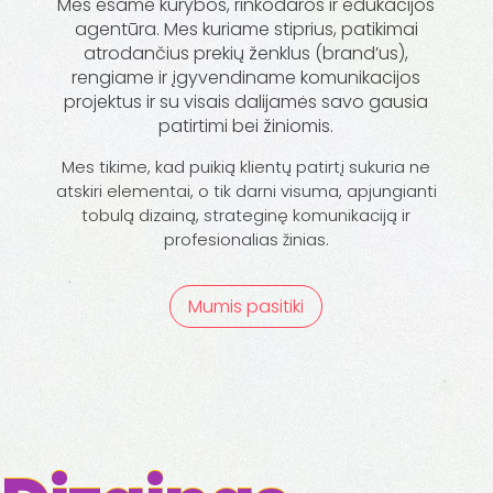
Mes esame kūrybos, rinkodaros ir edukacijos
agentūra. Mes kuriame stiprius, patikimai
atrodančius prekių ženklus (brand’us),
rengiame ir įgyvendiname komunikacijos
projektus ir su visais dalijamės savo gausia
patirtimi bei žiniomis.
Mes tikime, kad puikią klientų patirtį sukuria ne
atskiri elementai, o tik darni visuma, apjungianti
tobulą dizainą, strateginę komunikaciją ir
profesionalias žinias.
Mumis pasitiki